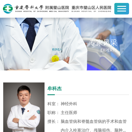
专家风采
EXPERTS
牟科杰
科室：
神经外科
职称：
主任医师
擅长：
脑血管病和脊髓血管病的手术和血管
内介入栓塞治疗、颅脑损伤、脑肿瘤