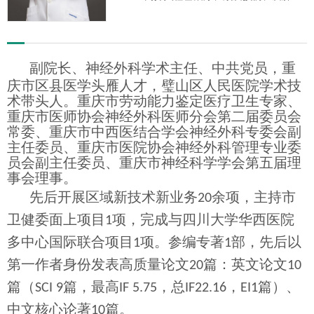
等疾病的诊疗。
副院长、神经外科学术主任、
中共党员，重
庆市区县医学头雁人才，璧山区人民医院学术技
术带头人。重庆市劳动能力鉴定医疗卫生专家、
重庆市医师协会神经外科医师分会第二届委员会
常委、重庆市中西医结合学会神经外科专委会副
主任委员、重庆市医院协会神经外科管理专业委
员会副主任委员、重庆市神经科学学会第五届理
事会理事。
先后开展区域新技术新业务
余项，主持市
20
卫健委面上项目
项，完成与四川大学华西医院
1
多中心国际联合项目
项。参编专著
部，先后以
1
1
第一作者身份发表高质量论文
篇：英文论文
20
10
篇（
篇，最高
，总
，
篇）、
SCI 9
IF 5.75
IF22.16
EI1
中文核心论著
篇。
10