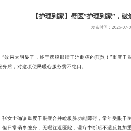
【护理到家】璧医“护理到家”，破
发布时间：2026-07-0
“效果太明显了，终于摆脱眼睛干涩刺痛的煎熬！”重度干
服务后，对这项便民暖心服务赞不绝口。
张女士确诊重度干眼症合并睑板腺功能障碍，常年受眼干
；但日常琐事缠身，无暇往返医院，理疗中断后不适反复加