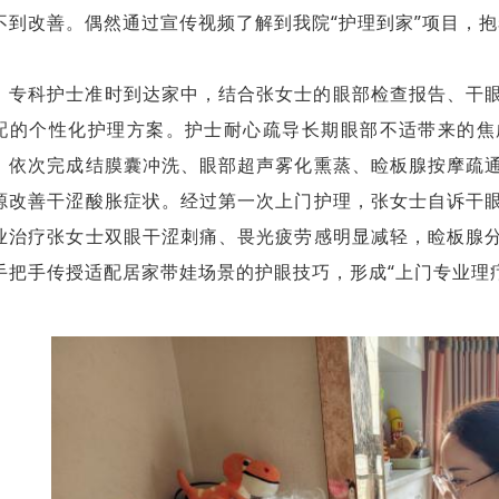
不到改善。偶然通过宣传视频了解到我院“护理到家”项目，
专科护士准时到达家中，结合张女士的眼部检查报告、干
配的个性化护理方案。护士耐心疏导长期眼部不适带来的焦
，依次完成结膜囊冲洗、眼部超声雾化熏蒸、睑板腺按摩疏
源改善干涩酸胀症状。经过第一次上门护理，张女士自诉干
业治疗张女士双眼干涩刺痛、畏光疲劳感明显减轻，睑板腺
手把手传授适配居家带娃场景的护眼技巧，形成“上门专业理