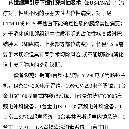
内镜超声引导下细针穿刺抽吸术（EUS-FNA）：
治
疗对于性质不明的胰腺实性占位性病变；对于经
CTMRI或 EUS 等检查不能确定性质的胰腺囊性病变；
对于消化道毗邻组织中性质不明的占位性病变或淋巴
结肿大（如纵隔、上腹部等部位病变）；长径>2cm需
要手术切除但具有高手术切除风险,或不能切除的消化
道上皮下肿瘤的鉴别诊断。
设备设施：
拥有4台奥林巴斯CV-290电子胃肠镜主
机，14条CV-290电子胃镜，10条CV-290电子肠镜，1台
金山SC100胶囊式内窥镜系统，1台爱尔博VIO300S高
频电外科设备，1台金山JSDD-Q2高频电外科设备，1
台富士SP702超声系统，1台奥林巴斯超声内镜系统，1
台丁田MACHIDA胃镜清洗消毒系统，1台丁田