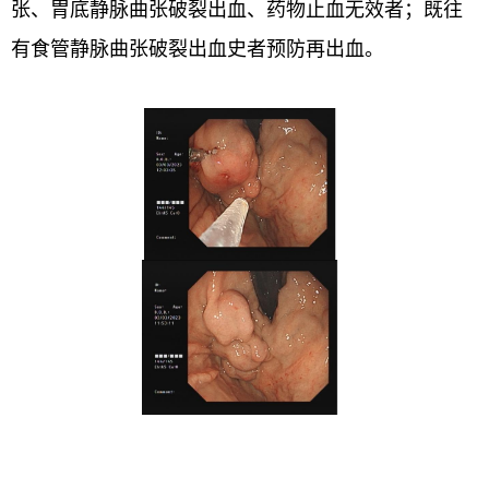
张、胃底静脉曲张破裂出血、药物止血无效者；既往
有食管静脉曲张破裂出血史者预防再出血。