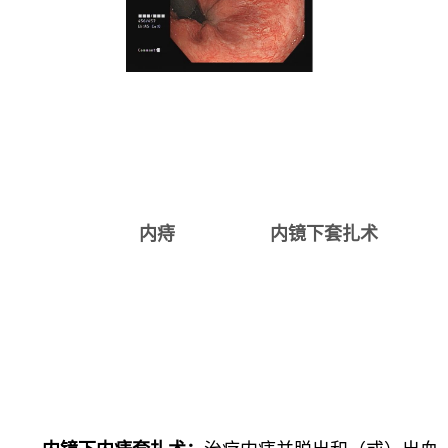
内痔 内镜下套扎术