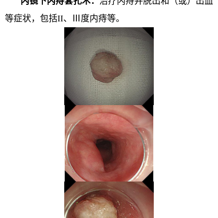
内镜下内痔套扎术：
治疗内痔并脱出和（或）出血
等症状，包括II、Ⅲ度内痔等。