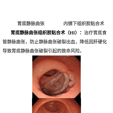
胃底静脉曲张 内镜下组织胶粘合术
胃底静脉曲张组织胶粘合术（HI）：
治疗胃底食
管静脉曲张，防止静脉曲张破裂出血，降低因肝硬化
导致胃底静脉曲张破裂引起的致命风险。