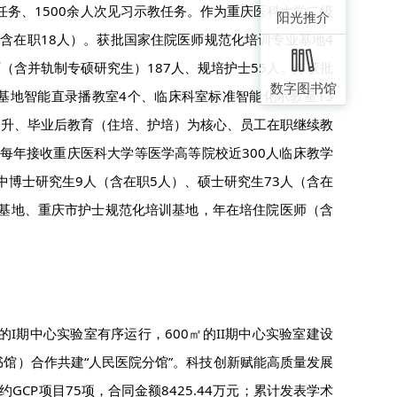
任务、1500余人次见习示教任务。作为重庆医科大学二级
阳光推介
（含在职18人）。获批国家住院医师规范化培训专业基地4
含并轨制专硕研究生）187人、规培护士55人。年获批
数字图书馆
基地智能直录播教室4个、临床科室标准智能化示教室13
提升、毕业后教育（住培、护培）为核心、员工在职继续教
。每年接收重庆医科大学等医学高等院校近300人临床教学
中博士研究生9人（含在职5人）、硕士研究生73人（含在
床基地、重庆市护士规范化培训基地，年在培住院医师（含
㎡的I期中心实验室有序运行，600㎡的II期中心实验室建设
馆）合作共建“人民医院分馆”。科技创新赋能高质量发展
CP项目75项，合同金额8425.44万元；累计发表学术