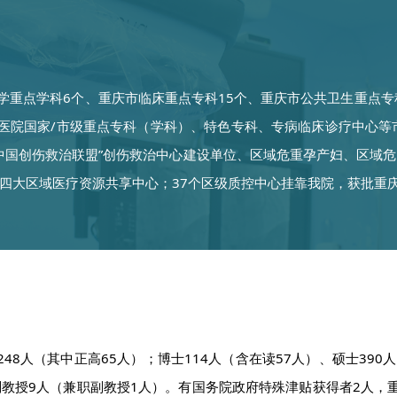
学重点学科6个、重庆市临床重点专科15个、重庆市公共卫生重点专
医院国家/市级重点专科（学科）、特色专科、专病临床诊疗中心等
中国创伤救治联盟”创伤救治中心建设单位、区域危重孕产妇、区域
四大区域医疗资源共享中心；37个区级质控中心挂靠我院，获批重
48人（其中正高65人）；博士114人（含在读57人）、硕士39
副教授9人（兼职副教授1人）。有国务院政府特殊津贴获得者2人