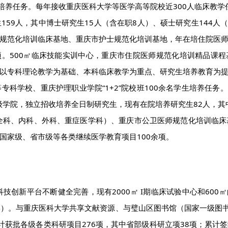
学生培养任务。每年接收重庆医科大学等医学高等院校近300人临床教学
59人，其中博士研究生15人（含在职8人）、硕士研究生144人
规范化培训临床基地、重庆市护士规范化培训基地，年在培住院医师（
项。500㎡临床技能实训中心，重庆市住院医师规范化培训精品课程
以专科理论教学为基础、本科临床教学为重点、研究生培养教育为
科学校、重庆护理职业学院“1+2”院校班100余名学生培养任务
级学院，独立招收培养全日制研究生，现有在院培养研究生82人，其
全科、内科、外科、重症医学科）、重庆市公卫医师规范化培训临
担国家级、省市级等各类继续医学教育项目100余项。
科技创新平台不断健全完善，现有2000㎡ I期临床试验中心和600
）。与重庆医科大学共享文献资源、与璧山区图书馆（国家一级图书
批各级各类科研项目276项，其中省部级科研立项38项；累计签约G