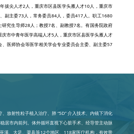
年拔尖人才2人，重庆市区县医学头雁人才10人，重庆市
主委73人，常务委员84人，委员417人。职工1680
硕士研究生导师28人；教授7名、副教授7名。有国务院政府
重庆市中青年医学高端人才5人，重庆市区县医学头雁人才
会、医师协会等医学相关学会专业委员会主委、副主委57
放射性粒子植入治疗、肺 “5D” 介入技术、内镜下消化
术稳居市内前列。体外循环直视下心脏手术、经导管主动脉
巫溪、大足、渠县等12个地区、118家医疗机构，有效带