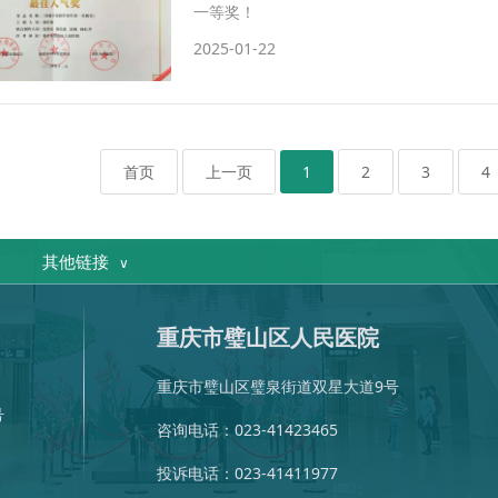
一等奖！
2025-01-22
首页
上一页
1
2
3
4
其他链接
∨
心
委员会
庆市急救医疗中心
中国红十字会
重庆市精神卫生中心
重庆市医疗设备质量检测所
重庆市医学会
重庆市璧山区人民医院
重庆市璧山区璧泉街道双星大道9号
号
咨询电话：023-41423465
投诉电话：023-41411977