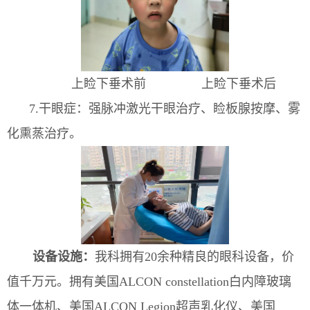
上睑下垂术前 上睑下垂术后
7
.
干眼症：强脉冲激光干眼治疗、睑板腺按摩、雾
化熏蒸治疗。
设备设施
：
我科拥有
20余种精良的眼科设备，价
值千万元
。
拥有美国ALCON constellation白内障玻璃
体一体机、
美国ALCON Legion超声乳化仪、
美国