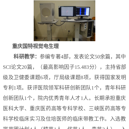
重庆国特视觉电生理
科研教学
：
参编专著
4
部，
发表论文50余篇，其中
SCI论文20篇，（最高影响因子15.483分），主持省部
级及卫健委课题
6
项，厅局级课题
8
项，获得国家发明
专利1项。
获评医院领军科研创新团队1个，青年科研
创新团队1个，院内优秀青年人才1人。
长期承担重庆
医科大学、重庆医药高等专科学校、三峡医药高等专
科学校临床实习及住培医师的临床带教工作
。
入选教