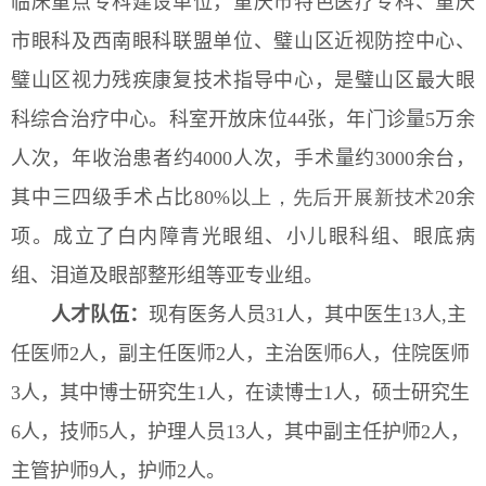
临床重点专科建设单位，重庆市特色医疗专科、重庆
市眼科及西南眼科联盟单位、璧山区近视防控中心、
璧山区视力残疾康复技术指导中心，是璧山区最大眼
科综合治疗中心
。
科室开放床位44张，年门诊量
5
万余
人次，年收治患者约4
000
人次，手术量约
3000
余台，
其中三四级手术占比8
0
%以上，先后开展新技术
20
余
项。成立了白内障青光眼组、小儿眼科组、眼底病
组、泪道及眼部整形组等亚专业组。
人才队伍
：
现有医务人员31人，其中医生13人,主
任医师2人，副主任医师2人，主治医师6人，住院医师
3人，其中博士研究生1人，在读博士1人，硕士研究生
6人，技师5人，护理人员13人，其中副主任护师2人，
主管护师9人，护师2人。