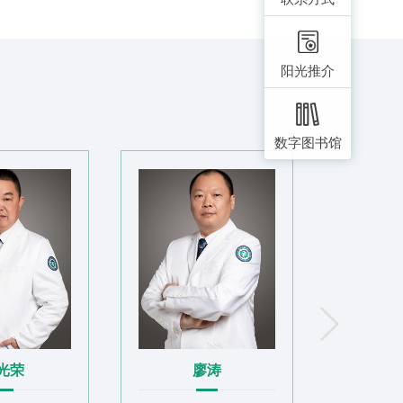
开展各类骨科手术数万例，年均收治住院患者
次，其中四级手术占比约33%，先后开展新技术
阳光推介
关节外科、创伤外科、手足外科）。骨科（关节
住院部14楼A、B区，现编制床位85张，开
数字图书馆
房，是璧山区骨科质控中心、璧山区创伤医学质
专科，2019年创建为重庆市区域重点学科，
科学专科联盟、西部小儿骨科联盟、西部骨
、新桥骨科专科联盟理事单位、中国医师协
区手外科学术委员会常任委员单位、重庆市
位、遵义医科大学附属医院糖尿病足专病联
康复救助定点服务机构、重庆市璧山区显微
如国
赵光荣
基金会（IOF）骨折联络服务项目铜牌认证医