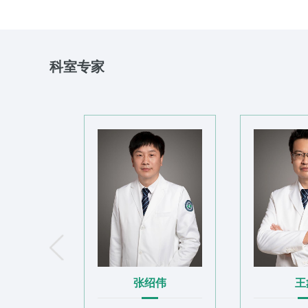
科室专家
彭李华
张