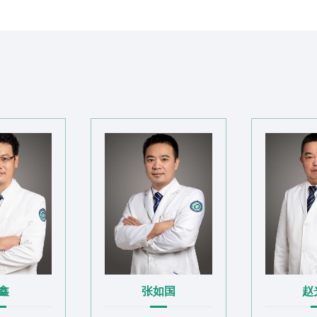
“以患者为中心”的服务理念，累计
超4000人，年手术量达2000余台
20余项，2025年9月调整为骨科（
外科、创伤外科、手足外科）病区设于
放床位90张。配备3820㎡业务用
控中心。2017年获评重庆市临床重点
是骨科微创技术专科联盟、重庆市骨
科专科联盟、西部骨科护理专科联盟
会手外科分会委员单位、中国西部地
医院协会显微外科专业委员会委员单
盟单位、肢体矫治手术类别残疾儿童
绍伟
王鑫
张
外科中心。2024年荣获国际骨质疏松