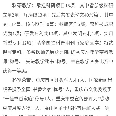
科研教学：
承担科研项目15项，其中省部级科研
立项2项，厅局级13项；先后共发表论文40余篇 ，其中
SCI 17篇，核心期刊10篇；参编著作6部；获科技成果
奖励4项；研发专利共13项，其中发明专利1项，实用
新型专利12项；系全国性科普期刊《家庭医学》特约
撰写专科
。
多名
医师
先后获医院
“优秀实习教学带教老
师”称号、“先进教学秘书”
称号
，
并
在教学查房比赛中
获得
一
等奖。
科室荣誉：
重庆市区县头雁人才
1人，
国家新闻出
版署授予全国“书香之家”称号1人，重庆市文化委授予
“十佳书香家庭”称号1人，
重庆市委宣传部评为“感动
重庆月度人物”1人，璧山区第十届科普讲解大赛一等