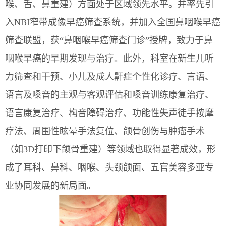
喉、舌、鼻重建）方面处于区域领先水平。并率先引
入NBI窄带成像早癌筛查系统，并加入全国鼻咽喉早癌
筛查联盟，获“鼻咽喉早癌筛查门诊”授牌，致力于鼻
咽喉早癌的早期发现与治疗。此外，科室在新生儿听
力筛查和干预、小儿及成人鼾症个性化诊疗、言语、
语言及嗓音的主观与客观评估和嗓音训练康复治疗、
语言康复治疗、构音障碍治疗、功能性失声徒手按摩
疗法、周围性眩晕手法复位、颌骨创伤与肿瘤手术
（如3D打印下颌骨重建）等领域也取得显著成效，形
成了耳科、鼻科、咽喉、头颈颌面、五官美容多亚专
业协同发展的新局面。