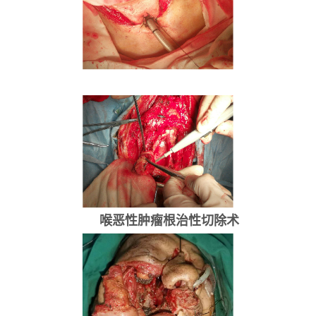
喉恶性肿瘤根治性切除术