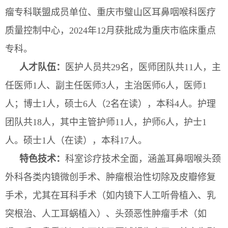
瘤专科联盟成员单位、重庆市璧山区耳鼻咽喉科医疗
质量控制中心
，20
24
年1
2
月
获批成为重庆市临床
重点
专科。
人才队伍：
医护人员共
2
9名，医师团队共1
1
人，主
任医师
1
人、副主任医师
3
人，主治医师
6
人，医师
1
人；博士
1
人，硕士
6
人（
2
名在读），本科
4
人。护理
团队共
18
人，其中主管护师1
1
人，护师
6
人，护士
1
人。硕士1人（
在读
），本科
17
人。
特色
技术
：
科室诊疗技术全面，涵盖耳鼻咽喉头颈
外科各类内镜微创手术、肿瘤根治性切除及皮瓣修复
手术，尤其在耳科手术（如内镜下人工听骨植入、乳
突根治、人工耳蜗植入）、头颈恶性肿瘤手术（如