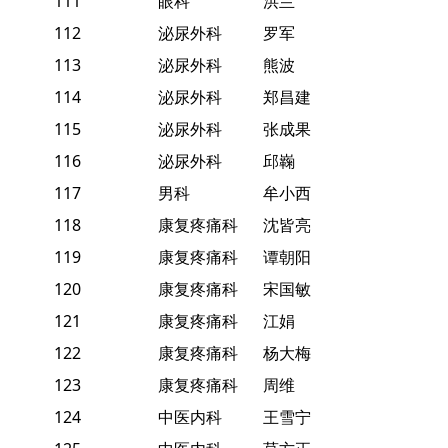
111
眼科
洪兰
112
泌尿外科
罗军
113
泌尿外科
熊波
114
泌尿外科
郑昌建
115
泌尿外科
张成果
116
泌尿外科
邱巈
117
男科
牟小西
118
康复疼痛科
沈皆亮
119
康复疼痛科
谭朝阳
120
康复疼痛科
宋国敏
121
康复疼痛科
江娟
122
康复疼痛科
杨大梅
123
康复疼痛科
周维
124
中医内科
王雪宁