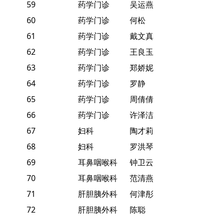
59
药学门诊
吴运燕
60
药学门诊
何松
61
药学门诊
戴文真
62
药学门诊
王良玉
63
药学门诊
郑娇妮
64
药学门诊
罗静
65
药学门诊
周倩倩
66
药学门诊
许泽洁
67
妇科
陶才莉
68
妇科
罗洪琴
69
耳鼻咽喉科
钟卫云
70
耳鼻咽喉科
范清燕
71
肝胆胰外科
何津彤
72
肝胆胰外科
陈聪