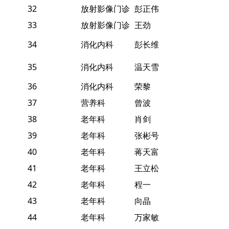
32
放射影像门诊
彭正伟
33
放射影像门诊
王劲
34
消化内科
彭长维
35
消化内科
温天雪
36
消化内科
荣黎
37
营养科
曾波
38
老年科
肖剑
39
老年科
张彬号
40
老年科
蒋天富
41
老年科
王立松
42
老年科
程一
43
老年科
向晶
44
老年科
万家敏