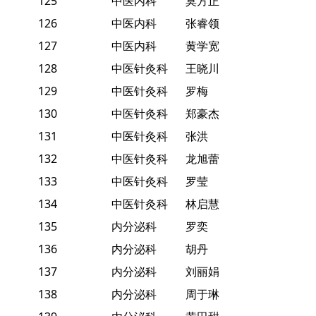
125
中医内科
莫方正
126
中医内科
张睿领
127
中医内科
黄学宽
128
中医针灸科
王晓川
129
中医针灸科
罗梅
130
中医针灸科
郑豪杰
131
中医针灸科
张洪
132
中医针灸科
龙旭蕾
133
中医针灸科
罗莹
134
中医针灸科
林启慧
135
内分泌科
罗奕
136
内分泌科
胡丹
137
内分泌科
刘丽娟
138
内分泌科
周于琳