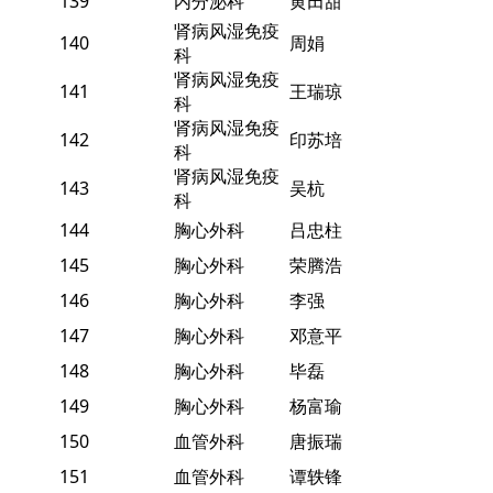
139
内分泌科
黄田甜
肾病风湿免疫
140
周娟
科
肾病风湿免疫
141
王瑞琼
科
肾病风湿免疫
142
印苏培
科
肾病风湿免疫
143
吴杭
科
144
胸心外科
吕忠柱
145
胸心外科
荣腾浩
146
胸心外科
李强
147
胸心外科
邓意平
148
胸心外科
毕磊
149
胸心外科
杨富瑜
150
血管外科
唐振瑞
151
血管外科
谭轶锋