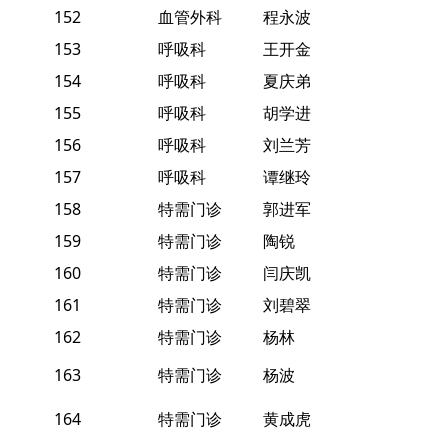
152
血管外科
程永波
153
呼吸科
王开金
154
呼吸科
夏庆弟
155
呼吸科
胡学进
156
呼吸科
刘兰芳
157
呼吸科
谭继玲
158
特需门诊
郭进军
159
特需门诊
陶锐
160
特需门诊
闫庆凯
161
特需门诊
刘碧翠
162
特需门诊
杨林
163
特需门诊
杨波
164
特需门诊
黄成虎