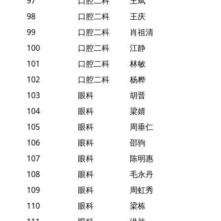
97
口腔二科
王斌
98
口腔二科
王庆
99
口腔二科
肖祖清
100
口腔二科
江静
101
口腔二科
林敏
102
口腔二科
杨桦
103
眼科
胡晋
104
眼科
梁婧
105
眼科
周垂仁
106
眼科
邵驹
107
眼科
陈明惠
108
眼科
毛永丹
109
眼科
周虹秀
110
眼科
梁栋