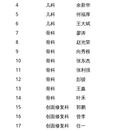
4
儿科
余新华
5
儿科
何福厚
6
儿科
王大斌
7
骨科
廖涛
8
骨科
赵光荣
9
骨科
向秀根
10
骨科
张东杰
11
骨科
张利强
12
骨科
彭骏
13
骨科
王鑫
14
骨科
叶禾
15
创面修复科
郭鹏
16
创面修复科
曾李
17
创面修复科
任一